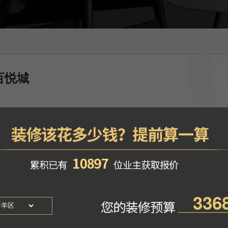
百悦城
-王倩
风格
：北欧风格
找TA设计
地区
：四川成都市
简单的几何图形，给空间赋予爱和活力，是我们的终极目标。