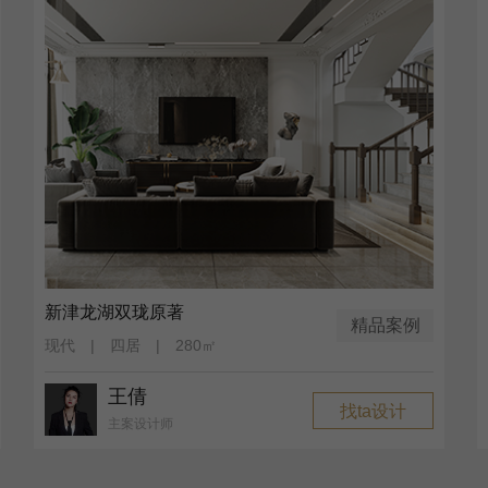
新津龙湖双珑原著
精品案例
现代 | 四居 | 280㎡
王倩
找ta设计
主案设计师