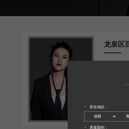
龙泉区
主案设计师
面积
：75㎡
户型
：两居
设计理念
：用