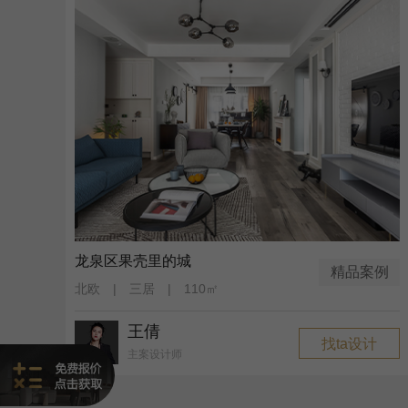
龙泉区果壳里的城
精品案例
北欧 | 三居 | 110㎡
王倩
找ta设计
主案设计师