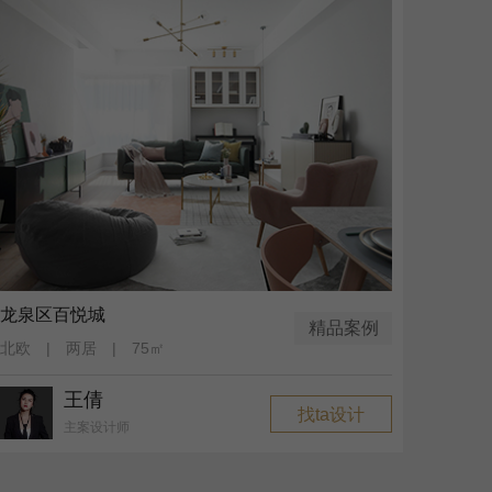
龙泉区百悦城
精品案例
北欧 | 两居 | 75㎡
王倩
找ta设计
主案设计师